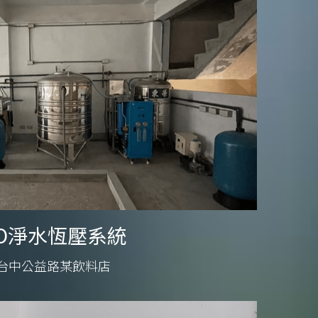
O淨水恆壓系統
台中公益路某飲料店