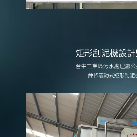
矩形刮泥機設計
台中工業區污水處理廠公
鍊條驅動式矩形刮泥