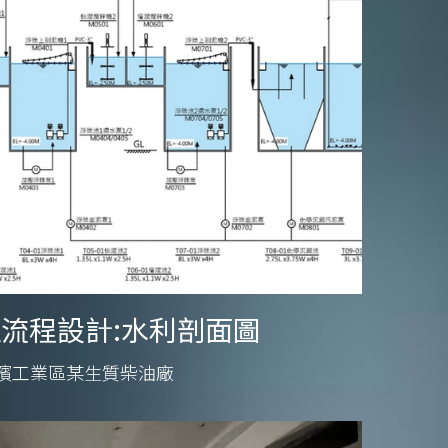
流程設計:水利剖面圖
濱工業區某生質柴油廠