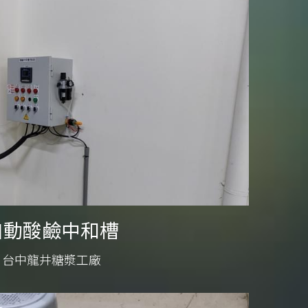
自動酸鹼中和槽
台中龍井糖漿工廠