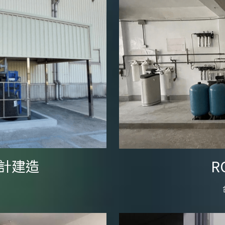
計建造
R