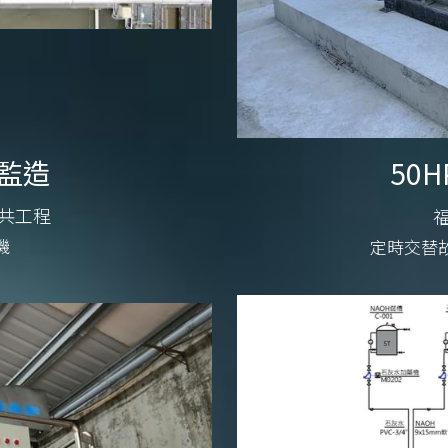
監造
50
共工程
機
定時交替